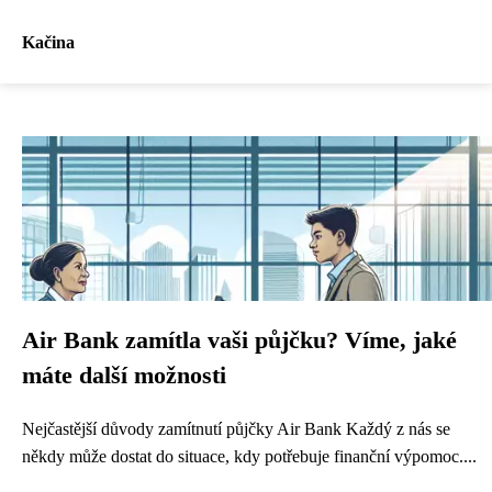
Kačina
Air Bank zamítla vaši půjčku? Víme, jaké
máte další možnosti
Nejčastější důvody zamítnutí půjčky Air Bank Každý z nás se
někdy může dostat do situace, kdy potřebuje finanční výpomoc....